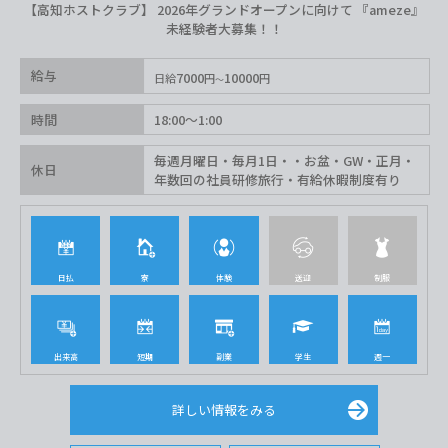
【高知ホストクラブ】 2026年グランドオープンに向けて 『ameze』
未経験者大募集！！
給与
7000
10000
日給
円
円
時間
18:00〜1:00
毎週月曜日・毎月1日・・お盆・GW・正月・
休日
年数回の社員研修旅行・有給休暇制度有り
日払
寮
体験
送迎
制服
出来高
短期
副業
学生
週一
詳しい情報をみる