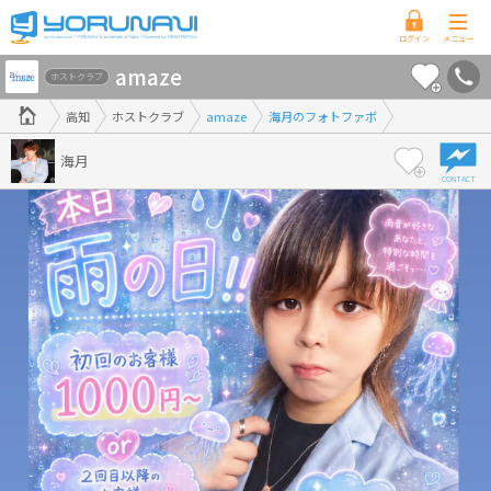
高
amaze
知
ホストクラブ
県
高知
ホストクラブ
amaze
海月のフォトファボ
版
海月