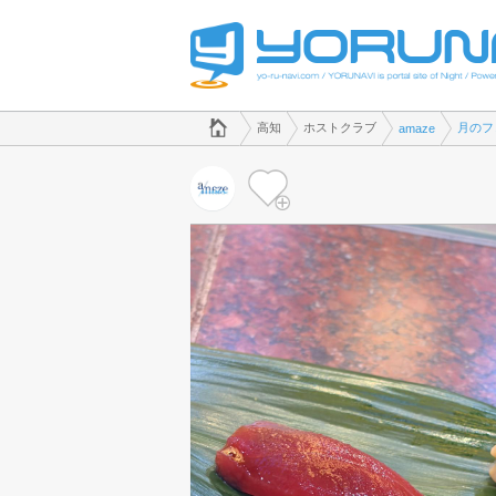
でホストクラブのことなら、ホストクラブ amaze([kana])
高知県版
高知
ホストクラブ
月のフ
amaze