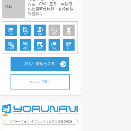
お盆・GW・正月・年数回
休日
の社員研修旅行・有給休暇
制度有り
日払
寮
体験
送迎
制服
出来高
短期
副業
学生
週一
詳しい情報をみる
カンタン応募！