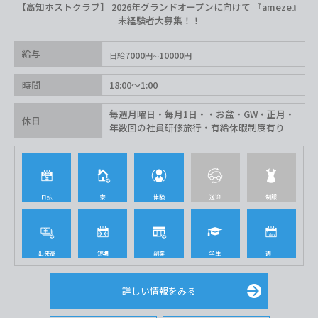
【高知ホストクラブ】 2026年グランドオープンに向けて 『ameze』
未経験者大募集！！
給与
7000
10000
日給
円
円
時間
18:00〜1:00
毎週月曜日・毎月1日・・お盆・GW・正月・
休日
年数回の社員研修旅行・有給休暇制度有り
日払
寮
体験
送迎
制服
出来高
短期
副業
学生
週一
詳しい情報をみる