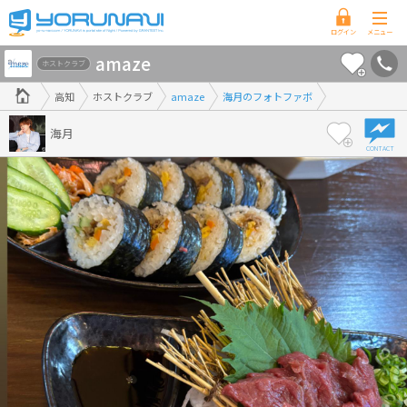
高
amaze
知
ホストクラブ
県
高知
ホストクラブ
amaze
海月のフォトファボ
版
海月