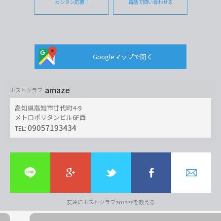
カンタン応募！
電話で問い合わせる
Googleマップで開く
amaze
ホストクラブ
高知県高知市廿代町4-9
メトロポリタンビル6F西
09057193434
TEL:
友達にホストクラブamazeを教える