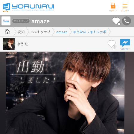
高
amaze
知
ホストクラブ
県
高知
ホストクラブ
amaze
ゆうたのフォトファボ
版
ゆうた