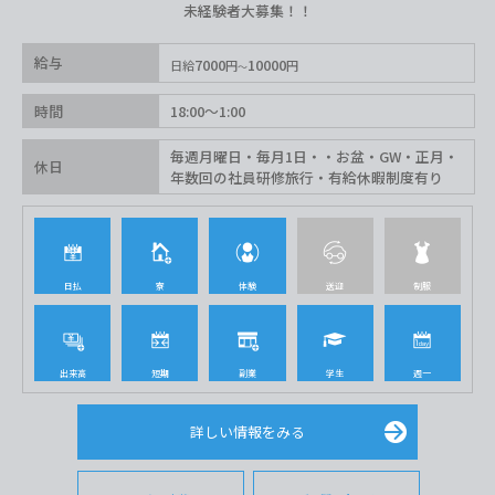
未経験者大募集！！
給与
7000
10000
日給
円
円
時間
18:00〜1:00
毎週月曜日・毎月1日・・お盆・GW・正月・
休日
年数回の社員研修旅行・有給休暇制度有り
日払
寮
体験
送迎
制服
出来高
短期
副業
学生
週一
詳しい情報をみる