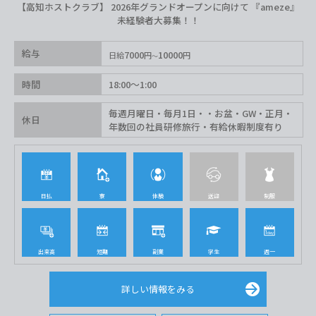
【高知ホストクラブ】 2026年グランドオープンに向けて 『ameze』
未経験者大募集！！
給与
7000
10000
日給
円
円
時間
18:00〜1:00
毎週月曜日・毎月1日・・お盆・GW・正月・
休日
年数回の社員研修旅行・有給休暇制度有り
日払
寮
体験
送迎
制服
出来高
短期
副業
学生
週一
詳しい情報をみる