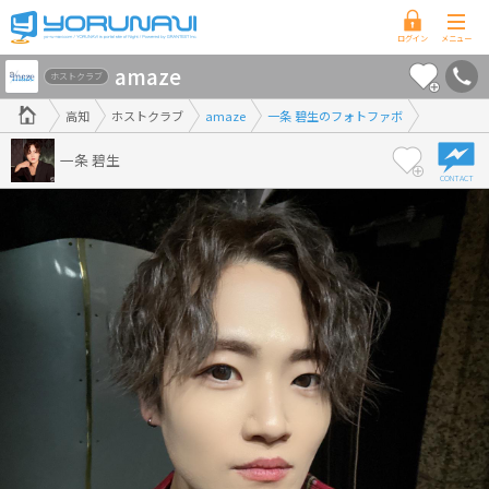
高
amaze
知
ホストクラブ
県
高知
ホストクラブ
amaze
一条 碧生のフォトファボ
版
一条 碧生