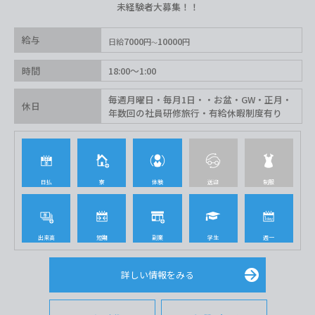
未経験者大募集！！
給与
7000
10000
日給
円
円
時間
18:00〜1:00
毎週月曜日・毎月1日・・お盆・GW・正月・
休日
年数回の社員研修旅行・有給休暇制度有り
日払
寮
体験
送迎
制服
出来高
短期
副業
学生
週一
詳しい情報をみる