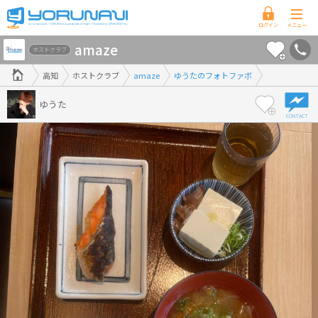
高
amaze
知
ホストクラブ
県
高知
ホストクラブ
amaze
ゆうたのフォトファボ
版
ゆうた