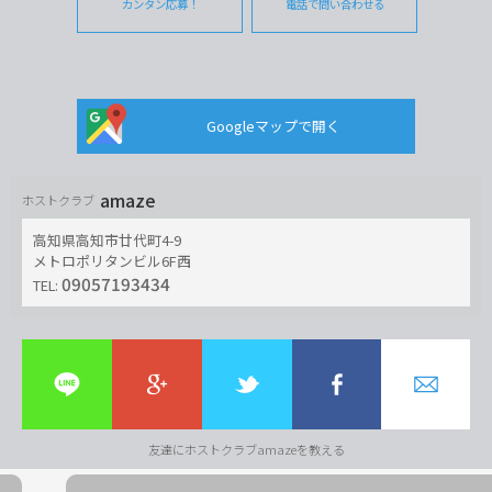
カンタン応募！
電話で問い合わせる
Googleマップで開く
amaze
ホストクラブ
高知県高知市廿代町4-9
メトロポリタンビル6F西
09057193434
TEL:
友達にホストクラブamazeを教える