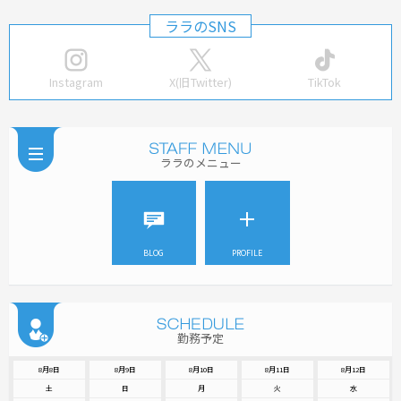
ララのSNS
Instagram
X(旧Twitter)
TikTok
ララのメニュー
BLOG
PROFILE
勤務予定
8月8日
8月9日
8月10日
8月11日
8月12日
土
日
月
火
水