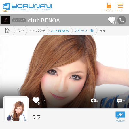
香
club BENOA
川
キャバクラ
県
高松
キャバクラ
club BENOA
スタッフ一覧
ララ
版
16
0
30
ララ