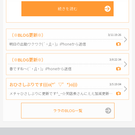
続きを読む
（※BLOG更新※）
3/11 19:26
明日の出勤ワクワク(´・Д・)」iPhoneから送信
（※BLOG更新※）
3/8 22:34
春ですね〜(´・Д・)」iPhoneから送信
おひさしぶりです(((o(*゜▽゜*)o)))
3/5 19:04
メチャひさしぶりに更新です^_−☆笑店長さんにええ加減更新しろって怒られちゃった(^o^)笑３月の12日に出勤します★確定です。笑iPhoneから送信
ララのBLOG一覧