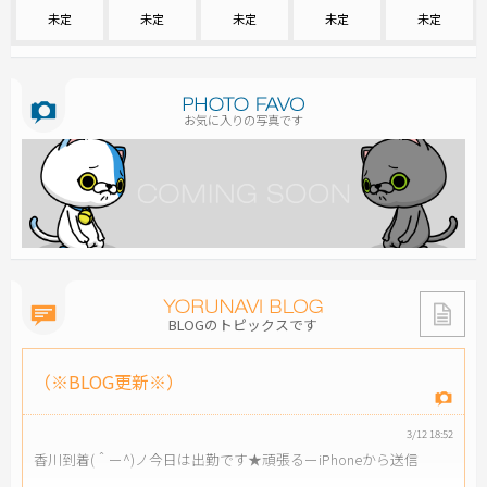
未定
未定
未定
未定
未定
お気に入りの写真です
BLOGのトピックスです
（※BLOG更新※）
3/12 18:52
香川到着(＾ー^)ノ今日は出勤です★頑張るーiPhoneから送信