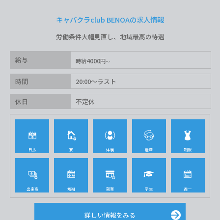
キャバクラclub BENOAの求人情報
労働条件大幅見直し、地域最高の待遇
給与
4000
時給
円
時間
20:00～ラスト
休日
不定休
日払
寮
体験
送迎
制服
出来高
短期
副業
学生
週一
詳しい情報をみる