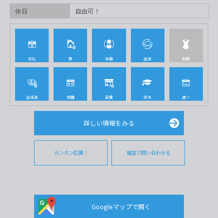
休日
自由可！
日払
寮
体験
送迎
制服
出来高
短期
副業
学生
週一
詳しい情報をみる
カンタン応募！
電話で問い合わせる
Googleマップで開く