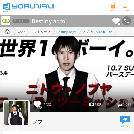
香
Destiny acro
川
ホストクラブ
県
高松
ホストクラブ
Destiny acro
ノブブログ記事一覧
版
2,367
2105
1,714
ノブ