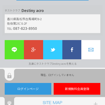
Destiny acro
ホストクラブ
香川県高松市古馬場町8-2
佐伯第2ビル2F
087-823-8950
TEL:
友達にホストクラブDestiny acroを教える
現在、ログインしていません
ログインページ
新規無料会員登録