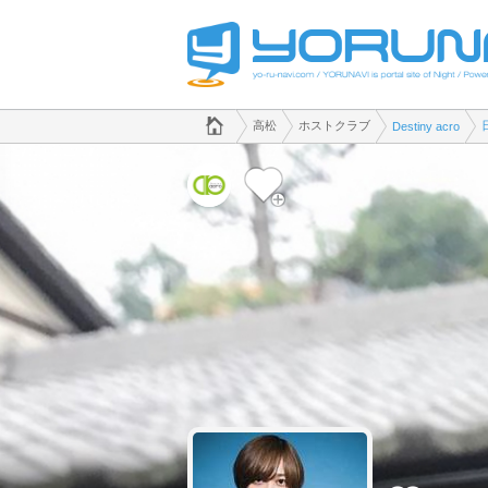
でホストクラブのことなら、ホストクラブ Destiny acro([kana])
香川県版
高松
ホストクラブ
Destiny acro