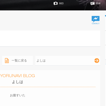
663
654
一覧に戻る
よしは
よしは
お腹すいた