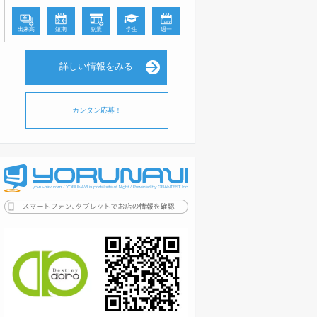
出来高
短期
副業
学生
週一
詳しい情報をみる
カンタン応募！