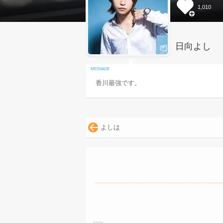
1,010
日向よし
香川最強です。
よしは