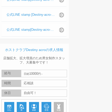
公式LINE stamp [Destiny-acro-波旬]
公式LINE stamp[Destiny-acro-天照陽]
ホストクラブDestiny acroの求人情報
店舗拡大、拡大増員のため男女制作スタッ
フ、大募集中です！
給与
10000
日給
円
時間
応相談
休日
自由可！
日払
寮
体験
送迎
制服