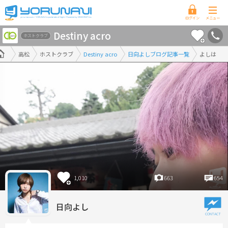
香
Destiny acro
川
ホストクラブ
県
高松
ホストクラブ
Destiny acro
日向よしブログ記事一覧
よしは
版
1,010
663
654
日向よし