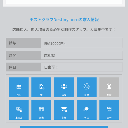
ホストクラブDestiny acroの求人情報
店舗拡大、拡大増員のため男女制作スタッフ、大募集中です！
給与
10000
日給
円
時間
応相談
休日
自由可！
日払
寮
体験
送迎
制服
出来高
短期
副業
学生
週一