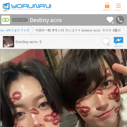
香
Destiny acro
川
ホストクラブ
県
-acro- Sのフォトファボ
今日の一枚 オモシロ カッコイイ destiny-acro- ホスト #香川
版
Destiny-acro- S