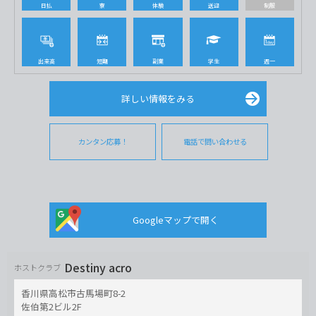
日払
寮
体験
送迎
制服
出来高
短期
副業
学生
週一
詳しい情報をみる
カンタン応募！
電話で問い合わせる
Googleマップで開く
Destiny acro
ホストクラブ
香川県高松市古馬場町8-2
佐伯第2ビル2F