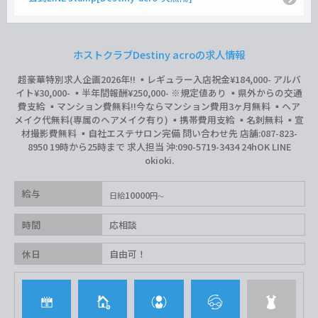
ホストクラブDestiny acroの求人情報
超豪華特別求人企画2026年‼︎ ▪️レギュラー入店祝金¥184,000- アルバ
イト¥30,000- ▪️半年間報酬¥250,000- ※規定値あり ▪️県外からの交通
費支給 ▪️マンション費無料‼︎今ならマンション費用3ヶ月無料 ▪️ヘア
メイク代無料(専属のヘアメイク有り) ▪️携帯費用支給 ▪️名刺無料 ▪️宣
材撮影費無料 ▪️自社エステサロン完備 問い合わせ先 店舗:087-823-
8950 19時から25時まで 求人担当 沖:090-5719-3434 24hOK LINE
okioki.
給与
10000
日給
円
時間
応相談
休日
自由可！