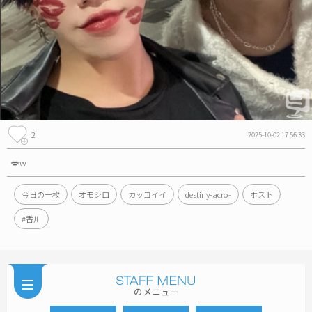
2
2025-10-02 17:56:33
💋w
今日の一枚
オモシロ
カッコイイ
destiny-acro-
ホスト
#香川
のメニュー