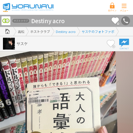
香
Destiny acro
川
ホストクラブ
県
高松
ホストクラブ
Destiny acro
サスケのフォトファボ
版
サスケ