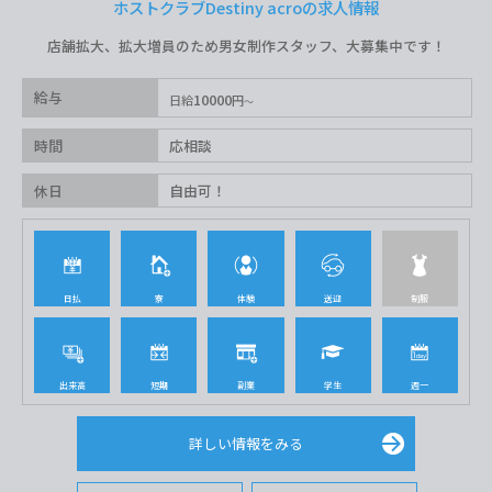
ホストクラブDestiny acroの求人情報
店舗拡大、拡大増員のため男女制作スタッフ、大募集中です！
給与
10000
日給
円
時間
応相談
休日
自由可！
日払
寮
体験
送迎
制服
出来高
短期
副業
学生
週一
詳しい情報をみる