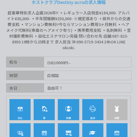
ホストクラブDestiny acroの求人情報
超豪華特別求人企画2026年‼︎ ▪️レギュラー入店祝金¥184,000- アルバ
イト¥30,000- ▪️半年間報酬¥250,000- ※規定値あり ▪️県外からの交通
費支給 ▪️マンション費無料‼︎今ならマンション費用3ヶ月無料 ▪️ヘア
メイク代無料(専属のヘアメイク有り) ▪️携帯費用支給 ▪️名刺無料 ▪️宣
材撮影費無料 ▪️自社エステサロン完備 問い合わせ先 店舗:087-823-
8950 19時から25時まで 求人担当 沖:090-5719-3434 24hOK LINE
okioki.
給与
10000
日給
円
時間
応相談
休日
自由可！
日払
寮
体験
送迎
制服