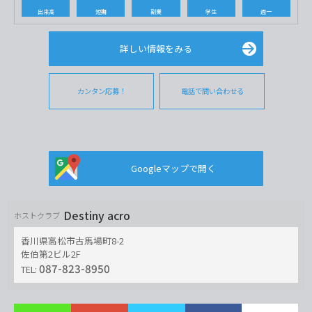
出来高
短期
副業
学生
週一
詳しい情報をみる
カンタン応募！
電話で問い合わせる
Googleマップで開く
Destiny acro
ホストクラブ
香川県高松市古馬場町8-2
佐伯第2ビル2F
087-823-8950
TEL: