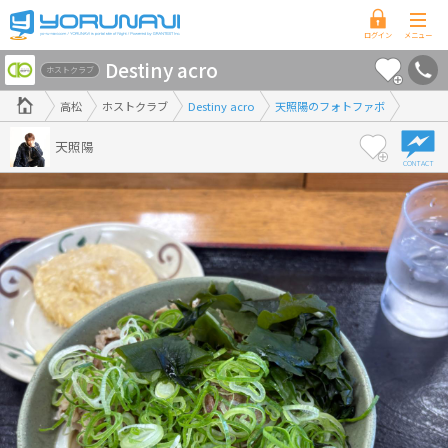
香
Destiny acro
川
ホストクラブ
県
高松
ホストクラブ
Destiny acro
天照陽のフォトファボ
版
天照陽