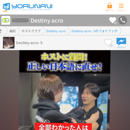
香
Destiny acro
川
ホストクラブ
県
高松
ホストクラブ
Destiny acro
Destiny-acro- Sのフォトファボ
版
Destiny-acro- S