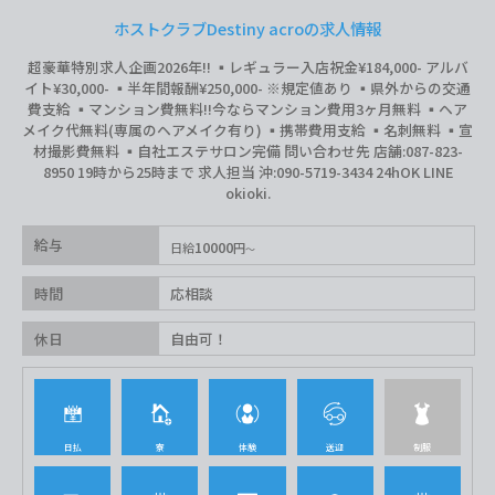
ホストクラブDestiny acroの求人情報
超豪華特別求人企画2026年‼︎ ▪️レギュラー入店祝金¥184,000- アルバ
イト¥30,000- ▪️半年間報酬¥250,000- ※規定値あり ▪️県外からの交通
費支給 ▪️マンション費無料‼︎今ならマンション費用3ヶ月無料 ▪️ヘア
メイク代無料(専属のヘアメイク有り) ▪️携帯費用支給 ▪️名刺無料 ▪️宣
材撮影費無料 ▪️自社エステサロン完備 問い合わせ先 店舗:087-823-
8950 19時から25時まで 求人担当 沖:090-5719-3434 24hOK LINE
okioki.
給与
10000
日給
円
時間
応相談
休日
自由可！
日払
寮
体験
送迎
制服