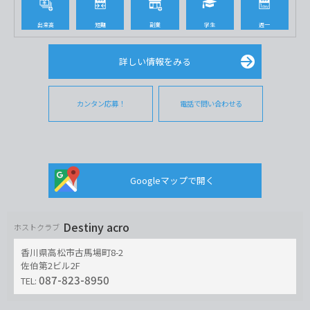
出来高
短期
副業
学生
週一
詳しい情報をみる
カンタン応募！
電話で問い合わせる
Googleマップで開く
Destiny acro
ホストクラブ
香川県高松市古馬場町8-2
佐伯第2ビル2F
087-823-8950
TEL: