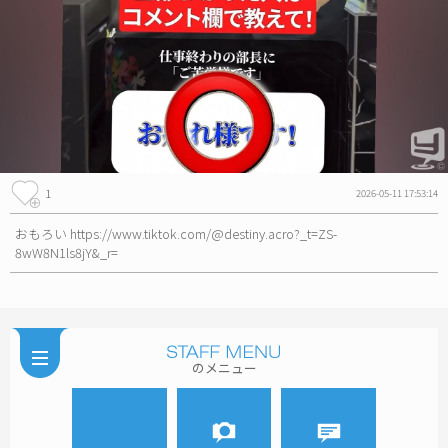
1
2026-05-11 17:53:14
おもろい https://www.tiktok.com/@destiny.acro?_t=ZS-
8wW8N1ls8jY&_r=
のメニュー