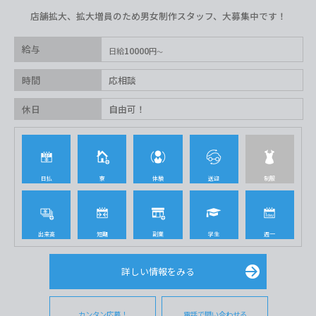
店舗拡大、拡大増員のため男女制作スタッフ、大募集中です！
給与
10000
日給
円
時間
応相談
休日
自由可！
日払
寮
体験
送迎
制服
出来高
短期
副業
学生
週一
詳しい情報をみる
カンタン応募！
電話で問い合わせる