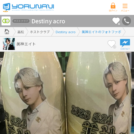
香
Destiny acro
川
ホストクラブ
県
高松
ホストクラブ
Destiny acro
美神エイトのフォトファボ
版
美神エイト