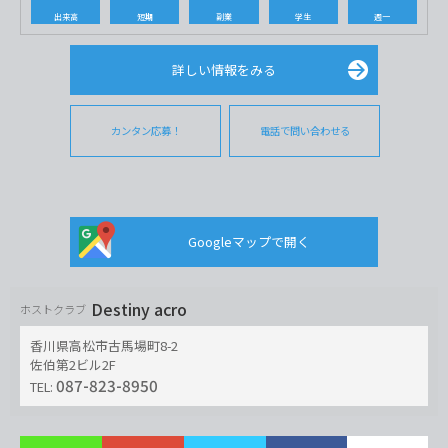
出来高
短期
副業
学生
週一
詳しい情報をみる
カンタン応募！
電話で問い合わせる
Googleマップで開く
Destiny acro
ホストクラブ
香川県高松市古馬場町8-2
佐伯第2ビル2F
087-823-8950
TEL: