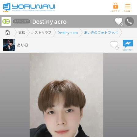
香
Destiny acro
川
ホストクラブ
県
高松
ホストクラブ
Destiny acro
あいきのフォトファボ
版
あいき