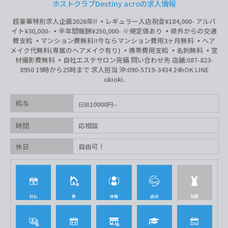
ホストクラブDestiny acroの求人情報
超豪華特別求人企画2026年‼︎ ▪️レギュラー入店祝金¥184,000- アルバ
イト¥30,000- ▪️半年間報酬¥250,000- ※規定値あり ▪️県外からの交通
費支給 ▪️マンション費無料‼︎今ならマンション費用3ヶ月無料 ▪️ヘア
メイク代無料(専属のヘアメイク有り) ▪️携帯費用支給 ▪️名刺無料 ▪️宣
材撮影費無料 ▪️自社エステサロン完備 問い合わせ先 店舗:087-823-
8950 19時から25時まで 求人担当 沖:090-5719-3434 24hOK LINE
okioki.
給与
10000
日給
円
時間
応相談
休日
自由可！
日払
寮
体験
送迎
制服