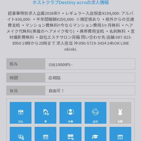
ホストクラブDestiny acroの求人情報
超豪華特別求人企画2026年‼︎ ▪️レギュラー入店祝金¥184,000- アルバ
イト¥30,000- ▪️半年間報酬¥250,000- ※規定値あり ▪️県外からの交通
費支給 ▪️マンション費無料‼︎今ならマンション費用3ヶ月無料 ▪️ヘア
メイク代無料(専属のヘアメイク有り) ▪️携帯費用支給 ▪️名刺無料 ▪️宣
材撮影費無料 ▪️自社エステサロン完備 問い合わせ先 店舗:087-823-
8950 19時から25時まで 求人担当 沖:090-5719-3434 24hOK LINE
okioki.
給与
10000
日給
円
時間
応相談
休日
自由可！
日払
寮
体験
送迎
制服