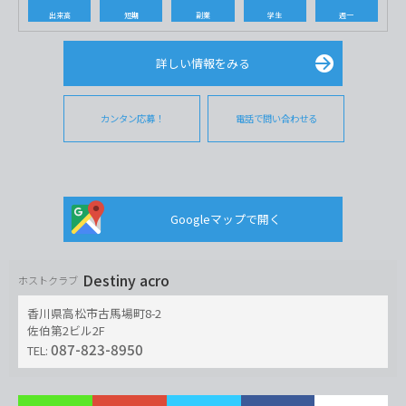
出来高
短期
副業
学生
週一
詳しい情報をみる
カンタン応募！
電話で問い合わせる
Googleマップで開く
Destiny acro
ホストクラブ
香川県高松市古馬場町8-2
佐伯第2ビル2F
087-823-8950
TEL: