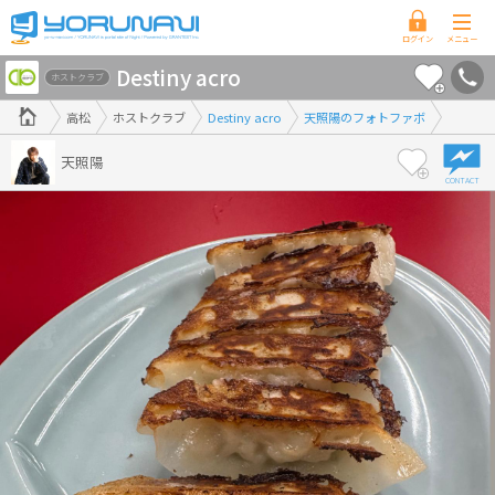
香
Destiny acro
川
ホストクラブ
県
高松
ホストクラブ
Destiny acro
天照陽のフォトファボ
版
天照陽