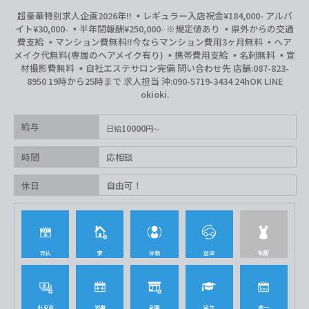
超豪華特別求人企画2026年‼︎ ▪️レギュラー入店祝金¥184,000- アルバ
イト¥30,000- ▪️半年間報酬¥250,000- ※規定値あり ▪️県外からの交通
費支給 ▪️マンション費無料‼︎今ならマンション費用3ヶ月無料 ▪️ヘア
メイク代無料(専属のヘアメイク有り) ▪️携帯費用支給 ▪️名刺無料 ▪️宣
材撮影費無料 ▪️自社エステサロン完備 問い合わせ先 店舗:087-823-
8950 19時から25時まで 求人担当 沖:090-5719-3434 24hOK LINE
okioki.
給与
10000
日給
円
時間
応相談
休日
自由可！
日払
寮
体験
送迎
制服
出来高
短期
副業
学生
週一