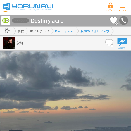
香
Destiny acro
川
ホストクラブ
県
高松
ホストクラブ
Destiny acro
永輝のフォトファボ
版
永輝