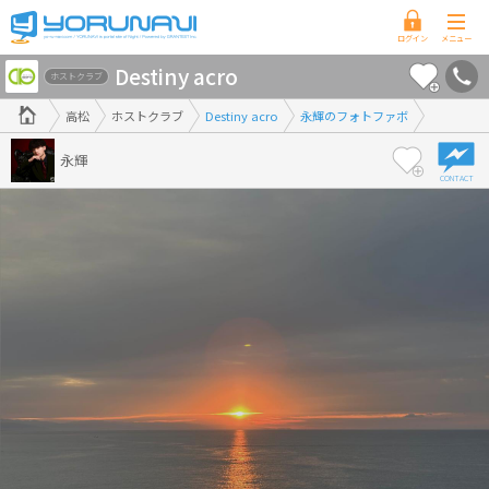
香
Destiny acro
川
ホストクラブ
県
高松
ホストクラブ
Destiny acro
永輝のフォトファボ
版
永輝