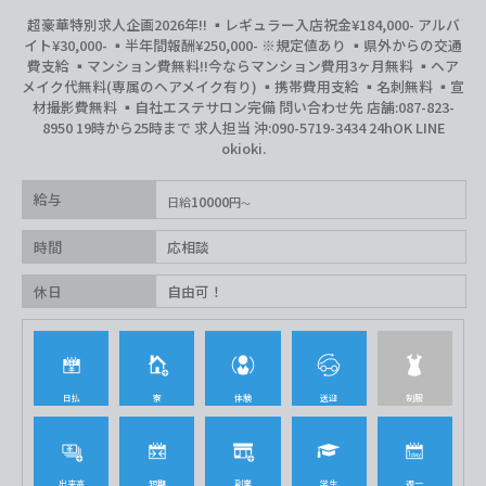
超豪華特別求人企画2026年‼︎ ▪️レギュラー入店祝金¥184,000- アルバ
イト¥30,000- ▪️半年間報酬¥250,000- ※規定値あり ▪️県外からの交通
費支給 ▪️マンション費無料‼︎今ならマンション費用3ヶ月無料 ▪️ヘア
メイク代無料(専属のヘアメイク有り) ▪️携帯費用支給 ▪️名刺無料 ▪️宣
材撮影費無料 ▪️自社エステサロン完備 問い合わせ先 店舗:087-823-
8950 19時から25時まで 求人担当 沖:090-5719-3434 24hOK LINE
okioki.
給与
10000
日給
円
時間
応相談
休日
自由可！
日払
寮
体験
送迎
制服
出来高
短期
副業
学生
週一