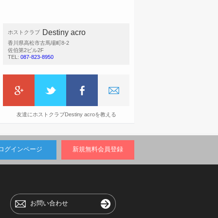
Destiny acro
ホストクラブ
香川県高松市古馬場町8-2
佐伯第2ビル2F
TEL:
087-823-8950
友達にホストクラブDestiny acroを教える
ログインページ
新規無料会員登録
お問い合わせ