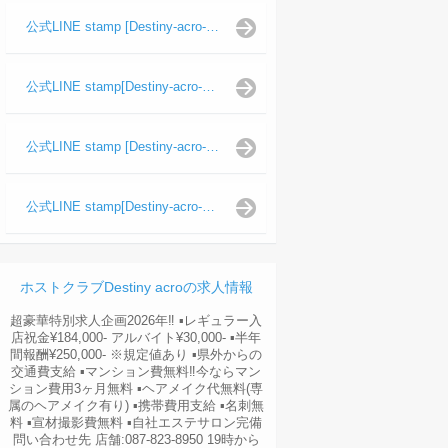
公式LINE stamp [Destiny-acro-如月龍代表]
公式LINE stamp[Destiny-acro-日向よし代表代行]
公式LINE stamp [Destiny-acro-波旬]
公式LINE stamp[Destiny-acro-天照陽]
ホストクラブDestiny acroの求人情報
超豪華特別求人企画2026年‼︎ ▪️レギュラー入
店祝金¥184,000- アルバイト¥30,000- ▪️半年
間報酬¥250,000- ※規定値あり ▪️県外からの
交通費支給 ▪️マンション費無料‼︎今ならマン
ション費用3ヶ月無料 ▪️ヘアメイク代無料(専
属のヘアメイク有り) ▪️携帯費用支給 ▪️名刺無
料 ▪️宣材撮影費無料 ▪️自社エステサロン完備
問い合わせ先 店舗:087-823-8950 19時から