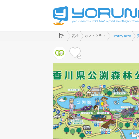
でホストクラブのことなら、ホストクラブ Destiny acro([kana])
香川県版
高松
ホストクラブ
Destiny acro