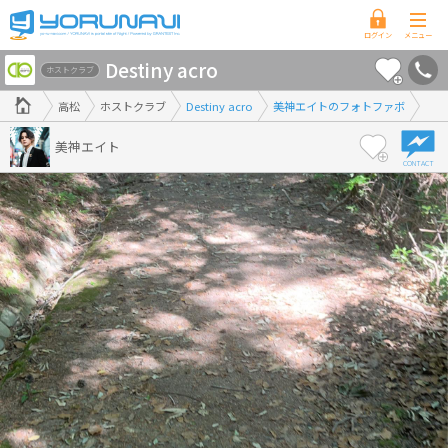
香
Destiny acro
川
ホストクラブ
県
高松
ホストクラブ
Destiny acro
美神エイトのフォトファボ
版
美神エイト