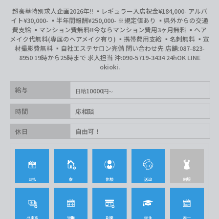
超豪華特別求人企画2026年‼︎ ▪️レギュラー入店祝金¥184,000- アルバ
イト¥30,000- ▪️半年間報酬¥250,000- ※規定値あり ▪️県外からの交通
費支給 ▪️マンション費無料‼︎今ならマンション費用3ヶ月無料 ▪️ヘア
メイク代無料(専属のヘアメイク有り) ▪️携帯費用支給 ▪️名刺無料 ▪️宣
材撮影費無料 ▪️自社エステサロン完備 問い合わせ先 店舗:087-823-
8950 19時から25時まで 求人担当 沖:090-5719-3434 24hOK LINE
okioki.
給与
10000
日給
円
時間
応相談
休日
自由可！
日払
寮
体験
送迎
制服
出来高
短期
副業
学生
週一