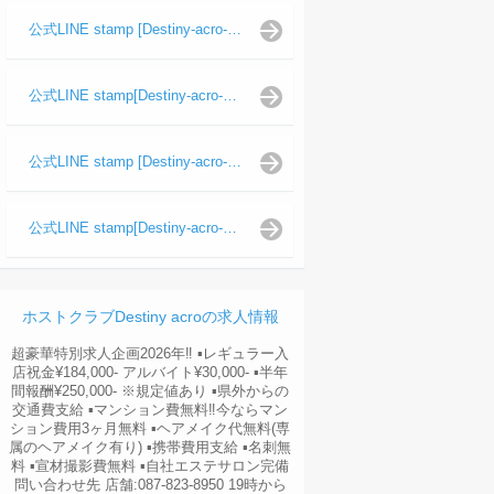
公式LINE stamp [Destiny-acro-如月龍代表]
公式LINE stamp[Destiny-acro-日向よし代表代行]
公式LINE stamp [Destiny-acro-波旬]
公式LINE stamp[Destiny-acro-天照陽]
ホストクラブDestiny acroの求人情報
超豪華特別求人企画2026年‼︎ ▪️レギュラー入
店祝金¥184,000- アルバイト¥30,000- ▪️半年
間報酬¥250,000- ※規定値あり ▪️県外からの
交通費支給 ▪️マンション費無料‼︎今ならマン
ション費用3ヶ月無料 ▪️ヘアメイク代無料(専
属のヘアメイク有り) ▪️携帯費用支給 ▪️名刺無
料 ▪️宣材撮影費無料 ▪️自社エステサロン完備
問い合わせ先 店舗:087-823-8950 19時から