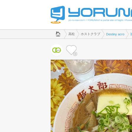
でホストクラブのことなら、ホストクラブ Destiny acro([kana])
香川県版
高松
ホストクラブ
Destiny acro