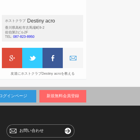
Destiny acro
ホストクラブ
香川県高松市古馬場町8-2
佐伯第2ビル2F
TEL:
087-823-8950
友達にホストクラブDestiny acroを教える
ログインページ
新規無料会員登録
お問い合わせ