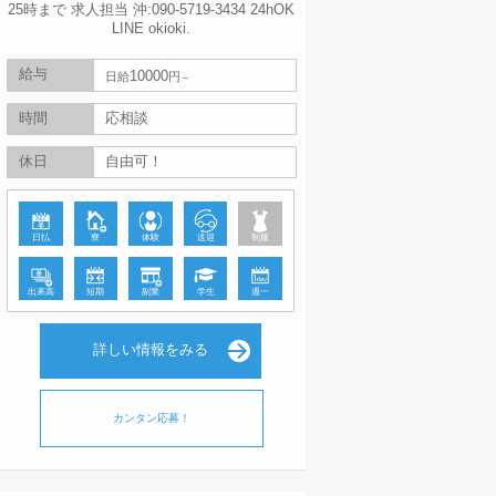
25時まで 求人担当 沖:090-5719-3434 24hOK
LINE okioki.
給与
10000
日給
円
時間
応相談
休日
自由可！
日払
寮
体験
送迎
制服
出来高
短期
副業
学生
週一
詳しい情報をみる
カンタン応募！