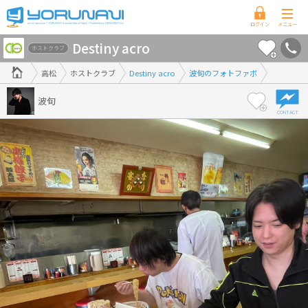
香
Destiny acro
川
ホストクラブ
県
高松
ホストクラブ
Destiny acro
波旬のフォトファボ
版
波旬