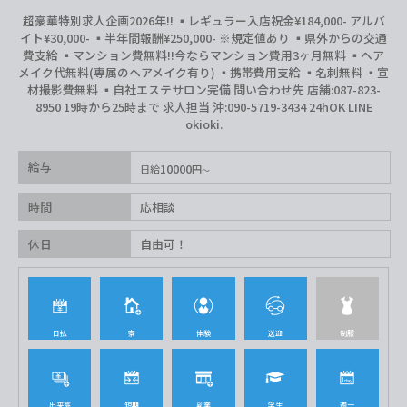
超豪華特別求人企画2026年‼︎ ▪️レギュラー入店祝金¥184,000- アルバ
イト¥30,000- ▪️半年間報酬¥250,000- ※規定値あり ▪️県外からの交通
費支給 ▪️マンション費無料‼︎今ならマンション費用3ヶ月無料 ▪️ヘア
メイク代無料(専属のヘアメイク有り) ▪️携帯費用支給 ▪️名刺無料 ▪️宣
材撮影費無料 ▪️自社エステサロン完備 問い合わせ先 店舗:087-823-
8950 19時から25時まで 求人担当 沖:090-5719-3434 24hOK LINE
okioki.
給与
10000
日給
円
時間
応相談
休日
自由可！
日払
寮
体験
送迎
制服
出来高
短期
副業
学生
週一