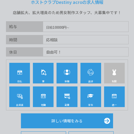
ホストクラブDestiny acroの求人情報
店舗拡大、拡大増員のため男女制作スタッフ、大募集中です！
給与
10000
日給
円
時間
応相談
休日
自由可！
日払
寮
体験
送迎
制服
出来高
短期
副業
学生
週一
詳しい情報をみる