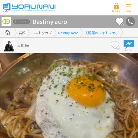
香
Destiny acro
川
ホストクラブ
県
高松
ホストクラブ
Destiny acro
天照陽のフォトファボ
版
天照陽