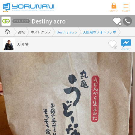
香
Destiny acro
川
ホストクラブ
県
高松
ホストクラブ
Destiny acro
天照陽のフォトファボ
版
天照陽