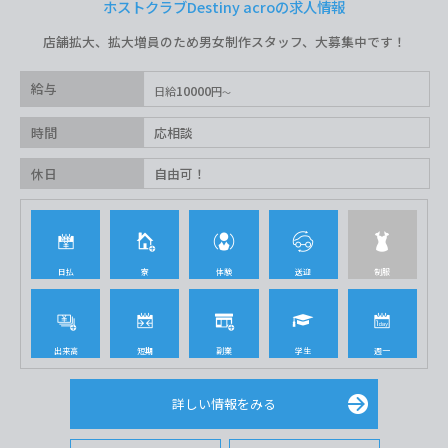
ホストクラブDestiny acroの求人情報
店舗拡大、拡大増員のため男女制作スタッフ、大募集中です！
給与
10000
日給
円
時間
応相談
休日
自由可！
日払
寮
体験
送迎
制服
出来高
短期
副業
学生
週一
詳しい情報をみる