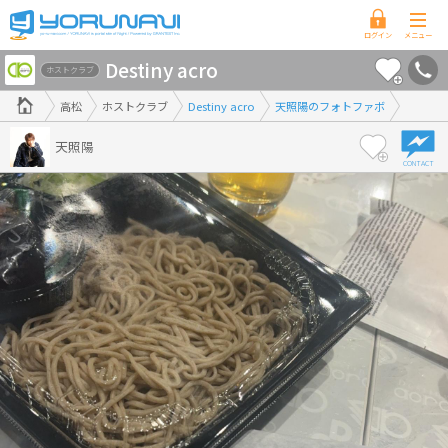
香
Destiny acro
川
ホストクラブ
県
高松
ホストクラブ
Destiny acro
天照陽のフォトファボ
版
天照陽