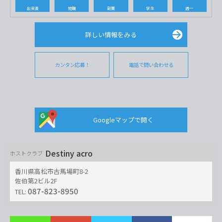
出来高
短期
副業
学生
週一
詳しい情報をみる
カンタン応募！
電話で問い合わせる
Googleマップで開く
Destiny acro
ホストクラブ
香川県高松市古馬場町8-2
佐伯第2ビル2F
087-823-8950
TEL: