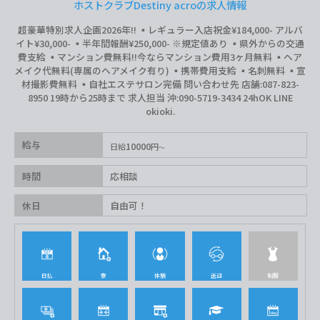
ホストクラブDestiny acroの求人情報
超豪華特別求人企画2026年‼︎ ▪️レギュラー入店祝金¥184,000- アルバ
イト¥30,000- ▪️半年間報酬¥250,000- ※規定値あり ▪️県外からの交通
費支給 ▪️マンション費無料‼︎今ならマンション費用3ヶ月無料 ▪️ヘア
メイク代無料(専属のヘアメイク有り) ▪️携帯費用支給 ▪️名刺無料 ▪️宣
材撮影費無料 ▪️自社エステサロン完備 問い合わせ先 店舗:087-823-
8950 19時から25時まで 求人担当 沖:090-5719-3434 24hOK LINE
okioki.
給与
10000
日給
円
時間
応相談
休日
自由可！
日払
寮
体験
送迎
制服