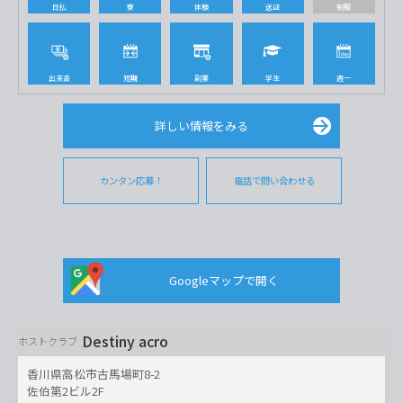
日払
寮
体験
送迎
制服
出来高
短期
副業
学生
週一
詳しい情報をみる
カンタン応募！
電話で問い合わせる
Googleマップで開く
Destiny acro
ホストクラブ
香川県高松市古馬場町8-2
佐伯第2ビル2F