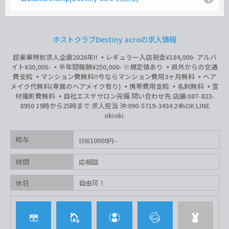
ホストクラブDestiny acroの求人情報
超豪華特別求人企画2026年‼︎ ▪️レギュラー入店祝金¥184,000- アルバ
イト¥30,000- ▪️半年間報酬¥250,000- ※規定値あり ▪️県外からの交通
費支給 ▪️マンション費無料‼︎今ならマンション費用3ヶ月無料 ▪️ヘア
メイク代無料(専属のヘアメイク有り) ▪️携帯費用支給 ▪️名刺無料 ▪️宣
材撮影費無料 ▪️自社エステサロン完備 問い合わせ先 店舗:087-823-
8950 19時から25時まで 求人担当 沖:090-5719-3434 24hOK LINE
okioki.
給与
10000
日給
円
時間
応相談
休日
自由可！