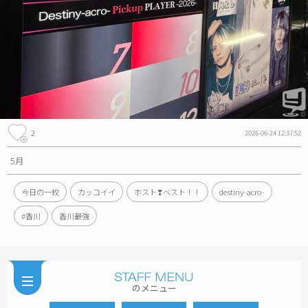
2
2026-06-24 12:37:52
5月
今日の一枚
カッコイイ
ホスト❣ベスト！！
destiny-acro-
#香川
香川最強
のメニュー