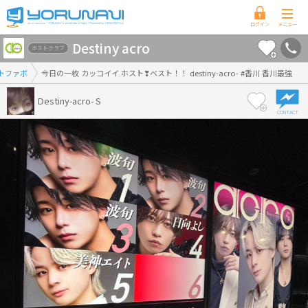
香
Destiny acro
川
ホストクラブ
県
フォトファボ
今日の一枚 カッコイイ ホスト❣ベスト！！ destiny-acro- #香川 香川最強
版
Destiny-acro- S