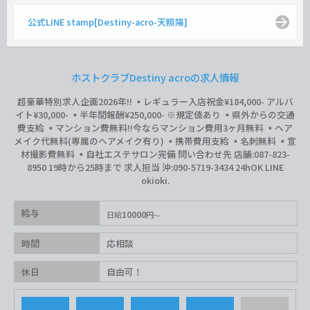
公式LINE stamp[Destiny-acro-天照陽]
ホストクラブDestiny acroの求人情報
超豪華特別求人企画2026年‼︎ ▪️レギュラー入店祝金¥184,000- アルバ
イト¥30,000- ▪️半年間報酬¥250,000- ※規定値あり ▪️県外からの交通
費支給 ▪️マンション費無料‼︎今ならマンション費用3ヶ月無料 ▪️ヘア
メイク代無料(専属のヘアメイク有り) ▪️携帯費用支給 ▪️名刺無料 ▪️宣
材撮影費無料 ▪️自社エステサロン完備 問い合わせ先 店舗:087-823-
8950 19時から25時まで 求人担当 沖:090-5719-3434 24hOK LINE
okioki.
給与
10000
日給
円
時間
応相談
休日
自由可！