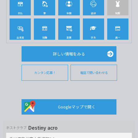
日払
寮
体験
送迎
制服
出来高
短期
副業
学生
週一
詳しい情報をみる
カンタン応募！
電話で問い合わせる
Googleマップで開く
Destiny acro
ホストクラブ