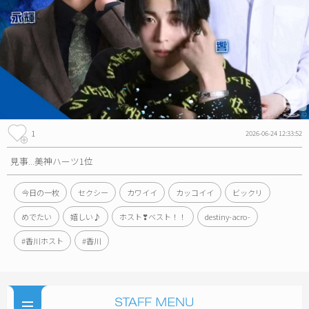
1
2026-06-24 12:33:52
見事...美神ハーツ1位
今日の一枚
セクシー
カワイイ
カッコイイ
ビックリ
めでたい
嬉しい♪
ホスト❣ベスト！！
destiny-acro-
#香川ホスト
#香川