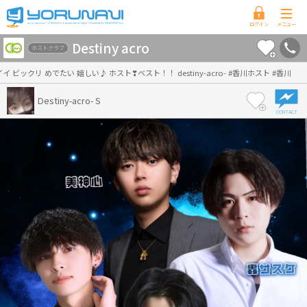
香
Destiny acro
川
ホストクラブ
県
ビックリ めでたい 嬉しい♪ ホスト❣ベスト！！ destiny-acro- #香川ホスト #香川
版
Destiny-acro- S