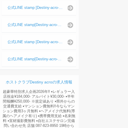
公式LINE stamp [Destiny-acro-如月龍代表]
公式LINE stamp[Destiny-acro-日向よし代表代行]
公式LINE stamp [Destiny-acro-波旬]
公式LINE stamp[Destiny-acro-天照陽]
ホストクラブDestiny acroの求人情報
超豪華特別求人企画2026年‼︎ ▪️レギュラー入
店祝金¥184,000- アルバイト¥30,000- ▪️半年
間報酬¥250,000- ※規定値あり ▪️県外からの
交通費支給 ▪️マンション費無料‼︎今ならマン
ション費用3ヶ月無料 ▪️ヘアメイク代無料(専
属のヘアメイク有り) ▪️携帯費用支給 ▪️名刺無
料 ▪️宣材撮影費無料 ▪️自社エステサロン完備
問い合わせ先 店舗:087-823-8950 19時から