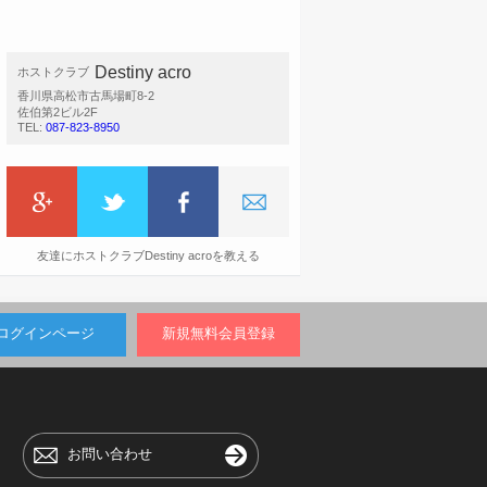
Destiny acro
ホストクラブ
香川県高松市古馬場町8-2
佐伯第2ビル2F
TEL:
087-823-8950
友達にホストクラブDestiny acroを教える
ログインページ
新規無料会員登録
お問い合わせ