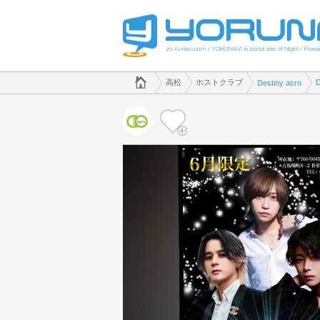
でホストクラブのことなら、ホストクラブ Destiny acro([kana])
香川県版
高松
ホストクラブ
Destiny acro