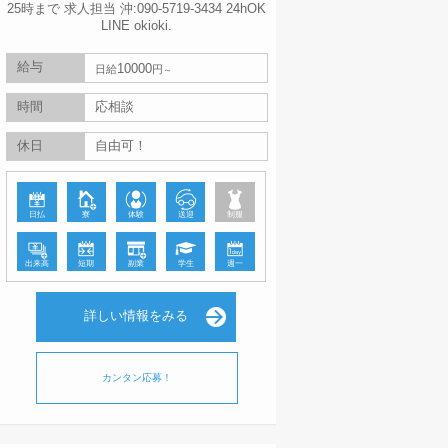
25時まで 求人担当 沖:090-5719-3434 24hOK
LINE okioki.
給与
10000
日給
円
時間
応相談
休日
自由可！
日払
寮
体験
送迎
制服
出来高
短期
副業
学生
週一
詳しい情報をみる
カンタン応募！