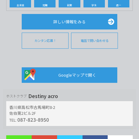
出来高
短期
副業
学生
週一
詳しい情報をみる
カンタン応募！
電話で問い合わせる
Googleマップで開く
Destiny acro
ホストクラブ
香川県高松市古馬場町8-2
佐伯第2ビル2F
087-823-8950
TEL: