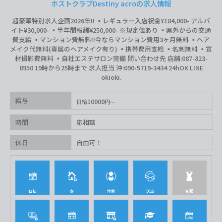
ホストクラブDestiny acroの求人情報
超豪華特別求人企画2026年‼︎ ▪️レギュラー入店祝金¥184,000- アルバ
イト¥30,000- ▪️半年間報酬¥250,000- ※規定値あり ▪️県外からの交通
費支給 ▪️マンション費無料‼︎今ならマンション費用3ヶ月無料 ▪️ヘア
メイク代無料(専属のヘアメイク有り) ▪️携帯費用支給 ▪️名刺無料 ▪️宣
材撮影費無料 ▪️自社エステサロン完備 問い合わせ先 店舗:087-823-
8950 19時から25時まで 求人担当 沖:090-5719-3434 24hOK LINE
okioki.
給与
10000
日給
円
時間
応相談
休日
自由可！
日払
寮
体験
送迎
制服