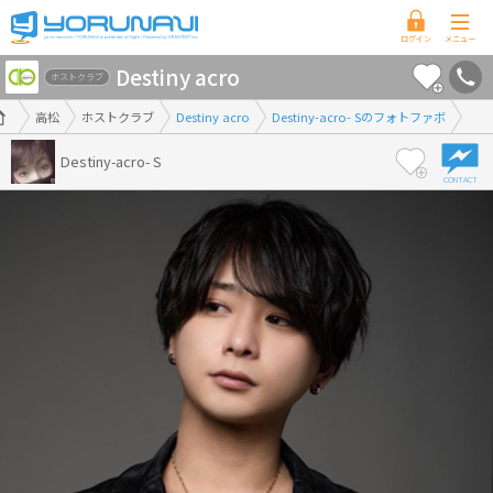
香
Destiny acro
川
ホストクラブ
県
高松
ホストクラブ
Destiny acro
Destiny-acro- Sのフォトファボ
版
Destiny-acro- S