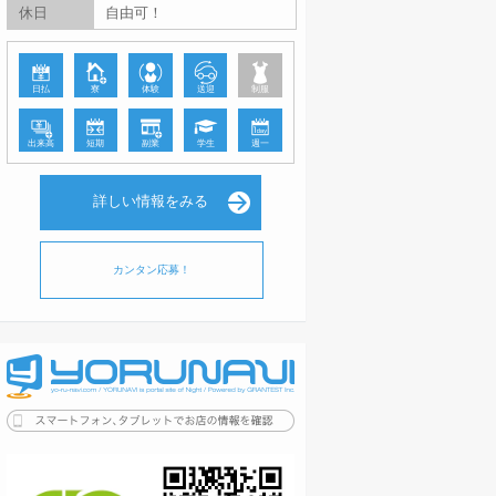
休日
自由可！
日払
寮
体験
送迎
制服
出来高
短期
副業
学生
週一
詳しい情報をみる
カンタン応募！