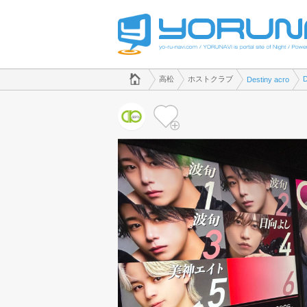
でホストクラブのことなら、ホストクラブ Destiny acro([kana])
香川県版
高松
ホストクラブ
Destiny acro