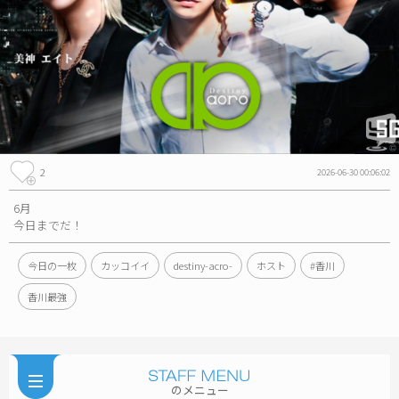
2
2026-06-30 00:06:02
6月
今日までだ！
今日の一枚
カッコイイ
destiny-acro-
ホスト
#香川
香川最強
のメニュー