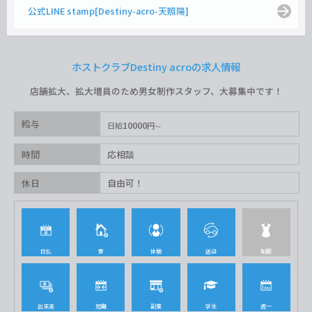
公式LINE stamp[Destiny-acro-天照陽]
ホストクラブDestiny acroの求人情報
店舗拡大、拡大増員のため男女制作スタッフ、大募集中です！
給与
10000
日給
円
時間
応相談
休日
自由可！
日払
寮
体験
送迎
制服
出来高
短期
副業
学生
週一