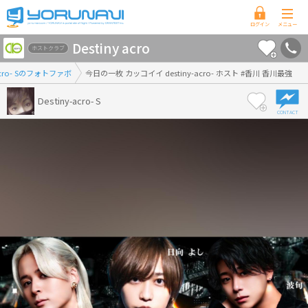
香
Destiny acro
川
ホストクラブ
県
-acro- Sのフォトファボ
今日の一枚 カッコイイ destiny-acro- ホスト #香川 香川最強
版
Destiny-acro- S