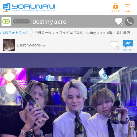
香
Destiny acro
川
ホストクラブ
県
cro- Sのフォトファボ
今日の一枚 カッコイイ めでたい destiny-acro- #香川 香川最強
版
Destiny-acro- S