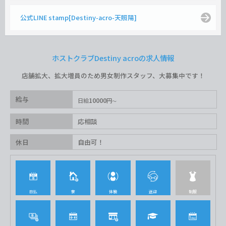
公式LINE stamp[Destiny-acro-天照陽]
ホストクラブDestiny acroの求人情報
店舗拡大、拡大増員のため男女制作スタッフ、大募集中です！
給与
10000
日給
円
時間
応相談
休日
自由可！
日払
寮
体験
送迎
制服