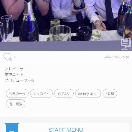
1
2026-07-02 15:34:59
アドバイザー
美神エイト
プロデューサーw
今日の一枚
カッコイイ
めでたい
destiny-acro-
#香川
香川最強