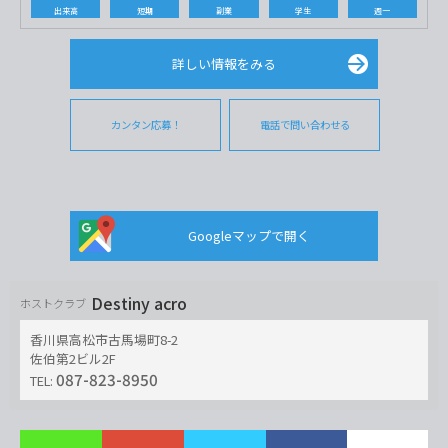
出来高
短期
副業
学生
週一
詳しい情報をみる
カンタン応募！
電話で問い合わせる
Googleマップで開く
Destiny acro
ホストクラブ
香川県高松市古馬場町8-2
佐伯第2ビル2F
087-823-8950
TEL: