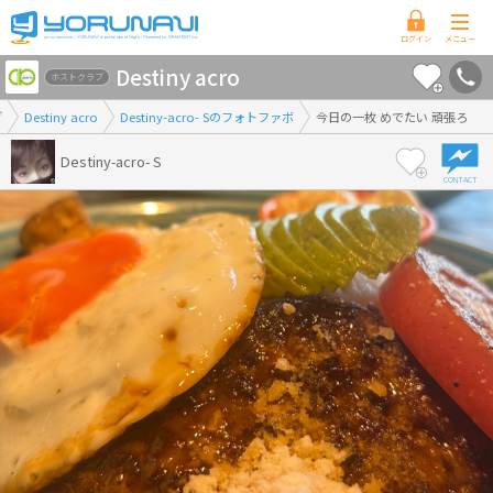
香
Destiny acro
川
ホストクラブ
県
ブ
Destiny acro
Destiny-acro- Sのフォトファボ
今日の一枚 めでたい 頑張ろ
版
Destiny-acro- S