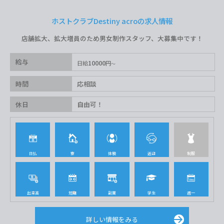
ホストクラブDestiny acroの求人情報
店舗拡大、拡大増員のため男女制作スタッフ、大募集中です！
給与
10000
日給
円
時間
応相談
休日
自由可！
日払
寮
体験
送迎
制服
出来高
短期
副業
学生
週一
詳しい情報をみる