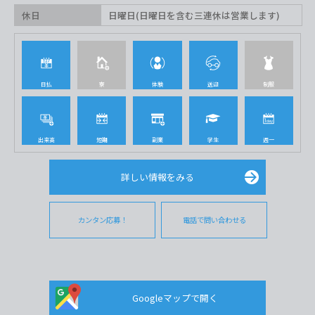
休日
日曜日(日曜日を含む三連休は営業します)
日払
寮
体験
送迎
制服
出来高
短期
副業
学生
週一
詳しい情報をみる
カンタン応募！
電話で問い合わせる
Googleマップで開く