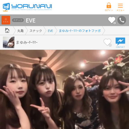
香
EVE
川
スナック
県
丸亀
スナック
EVE
まゆみｰﾁｰﾏﾏｰのフォトファボ
版
まゆみｰﾁｰﾏﾏｰ