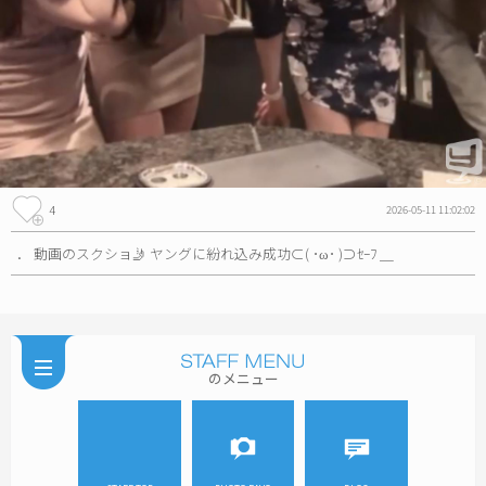
4
2026-05-11 11:02:02
． 動画のスクショ🤳 ヤングに紛れ込み成功⊂( ･ω･ )⊃ｾｰﾌ ＿
のメニュー