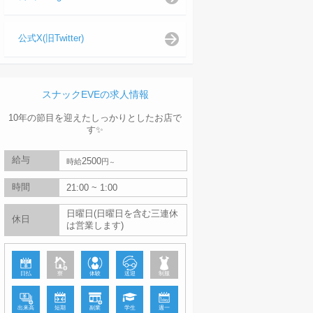
公式X(旧Twitter)
スナックEVEの求人情報
10年の節目を迎えたしっかりとしたお店で
す✨️
給与
2500
時給
円
時間
21:00 ~ 1:00
日曜日(日曜日を含む三連休
休日
は営業します)
日払
寮
体験
送迎
制服
出来高
短期
副業
学生
週一