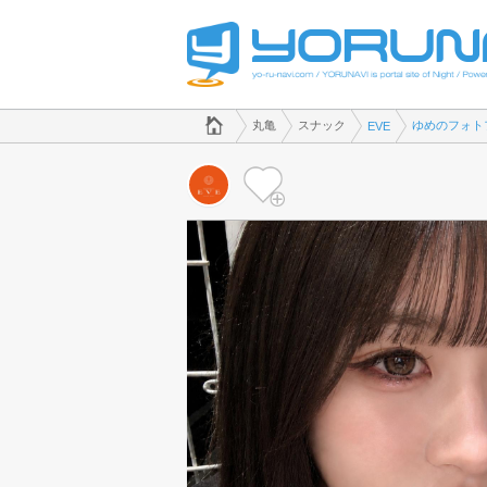
でスナックのことなら、スナック EVE([kana])
香川県版
丸亀
スナック
ゆめのフォト
EVE