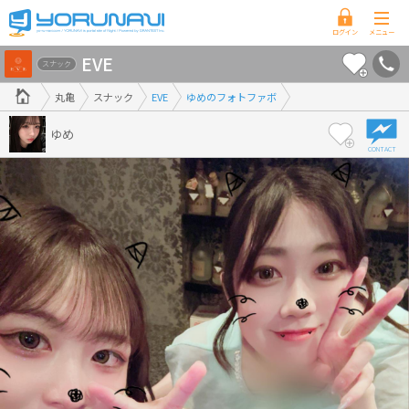
香
EVE
川
スナック
県
丸亀
スナック
EVE
ゆめのフォトファボ
版
ゆめ