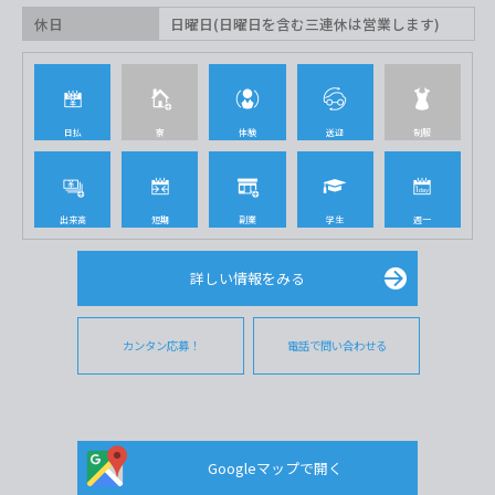
休日
日曜日(日曜日を含む三連休は営業します)
日払
寮
体験
送迎
制服
出来高
短期
副業
学生
週一
詳しい情報をみる
カンタン応募！
電話で問い合わせる
Googleマップで開く