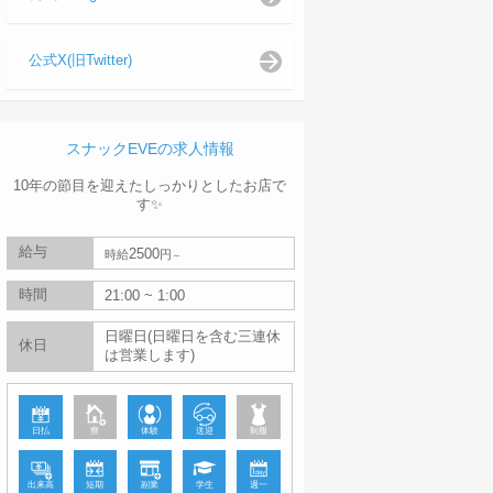
公式X(旧Twitter)
スナックEVEの求人情報
10年の節目を迎えたしっかりとしたお店で
す✨️
給与
2500
時給
円
時間
21:00 ~ 1:00
日曜日(日曜日を含む三連休
休日
は営業します)
日払
寮
体験
送迎
制服
出来高
短期
副業
学生
週一