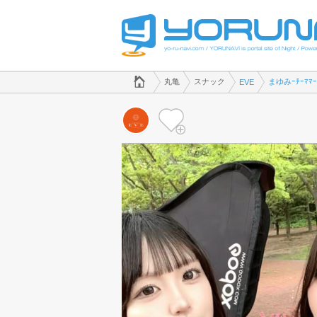
でスナックのことなら、スナック EVE([kana])
香川県版
丸亀
スナック
まゆみｰﾁｰﾏ
EVE