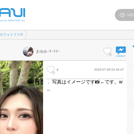
ﾏｰのフォトファボ
まゆみｰﾁｰﾏﾏｰ
4
2026-07-08 02:34:47
． 写真はイメージです📸←です。w
＿