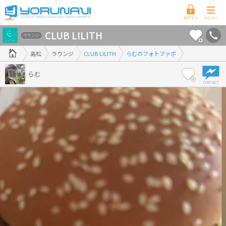
香
CLUB LILITH
川
ラウンジ
県
高松
ラウンジ
CLUB LILITH
らむのフォトファボ
版
らむ