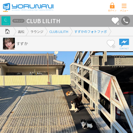
香
CLUB LILITH
川
ラウンジ
県
高松
ラウンジ
CLUB LILITH
すずかのフォトファボ
版
すずか