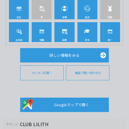
日払
寮
体験
送迎
制服
出来高
短期
副業
学生
週一
詳しい情報をみる
カンタン応募！
電話で問い合わせる
Googleマップで開く
CLUB LILITH
ラウンジ