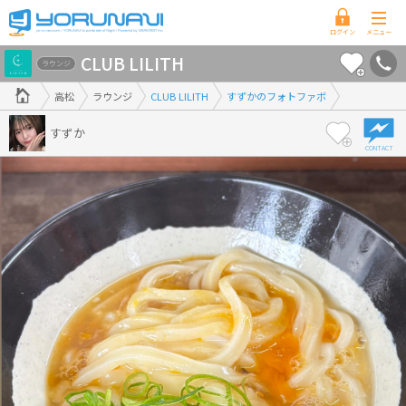
香
CLUB LILITH
川
ラウンジ
県
高松
ラウンジ
CLUB LILITH
すずかのフォトファボ
版
すずか