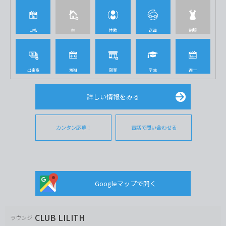
日払
寮
体験
送迎
制服
出来高
短期
副業
学生
週一
詳しい情報をみる
カンタン応募！
電話で問い合わせる
Googleマップで開く
CLUB LILITH
ラウンジ