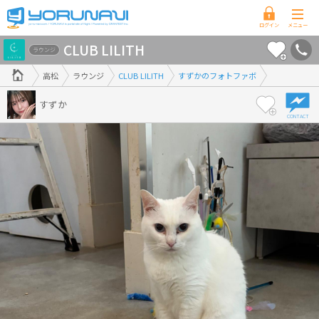
香
CLUB LILITH
川
ラウンジ
県
高松
ラウンジ
CLUB LILITH
すずかのフォトファボ
版
すずか