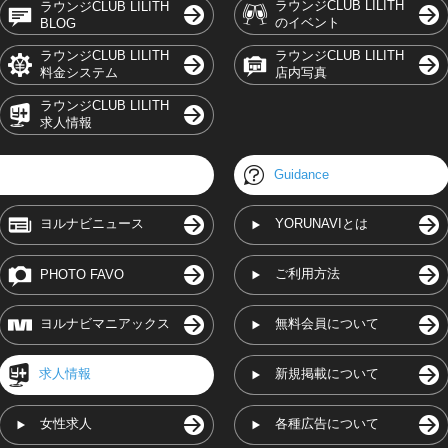
ラウンジCLUB LILITH
ラウンジCLUB LILITH
のイベント
BLOG
ラウンジCLUB LILITH
ラウンジCLUB LILITH
料金システム
店内写真
ラウンジCLUB LILITH
求人情報
Guidance
ヨルナビニュース
YORUNAVIとは
ご利用方法
PHOTO FAVO
ヨルナビマニアックス
無料会員について
求人情報
新規掲載について
女性求人
各種広告について