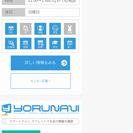
時間
21:00〜1:00のなかで応相談
休日
日曜日
日払
寮
体験
送迎
制服
出来高
短期
副業
学生
週一
詳しい情報をみる
カンタン応募！