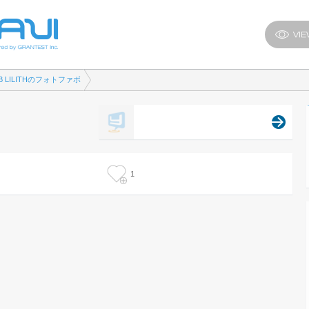
B LILITHのフォトファボ
1