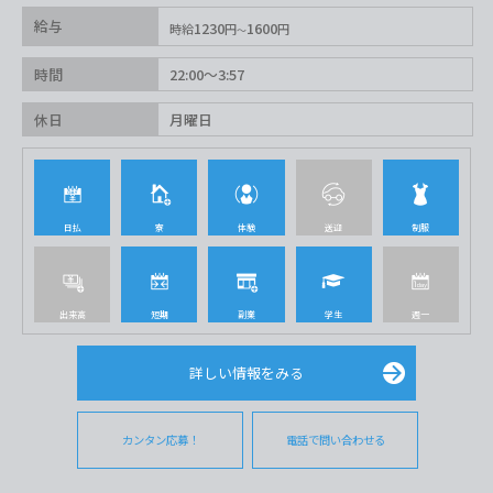
給与
1230
1600
時給
円
円
時間
22:00〜3:57
休日
月曜日
日払
寮
体験
送迎
制服
出来高
短期
副業
学生
週一
詳しい情報をみる
カンタン応募！
電話で問い合わせる