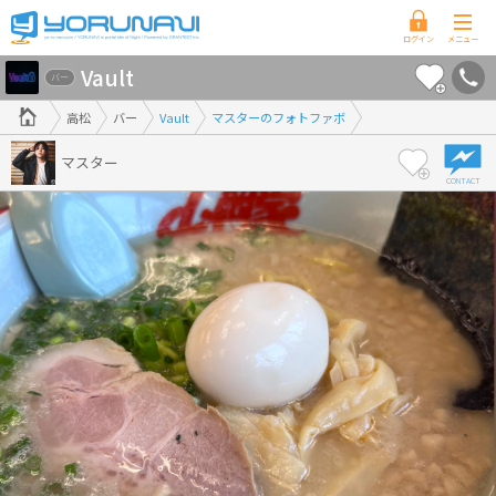
香
Vault
川
バー
県
高松
バー
Vault
マスターのフォトファボ
版
マスター