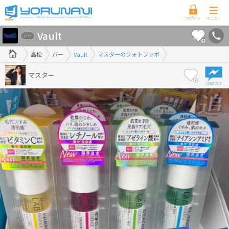
香
Vault
川
バー
県
高松
バー
Vault
マスターのフォトファボ
版
マスター