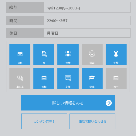
給与
1230
1600
時給
円
円
時間
22:00〜3:57
休日
月曜日
日払
寮
体験
送迎
制服
出来高
短期
副業
学生
週一
詳しい情報をみる
カンタン応募！
電話で問い合わせる