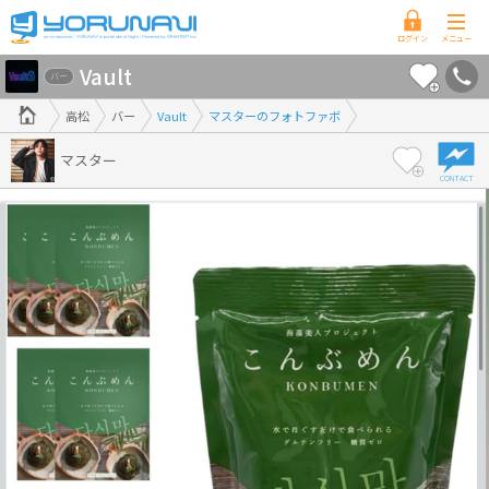
香
Vault
川
バー
県
高松
バー
Vault
マスターのフォトファボ
版
マスター