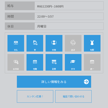
給与
1230
1600
時給
円
円
時間
22:00〜3:57
休日
月曜日
日払
寮
体験
送迎
制服
出来高
短期
副業
学生
週一
詳しい情報をみる
カンタン応募！
電話で問い合わせる