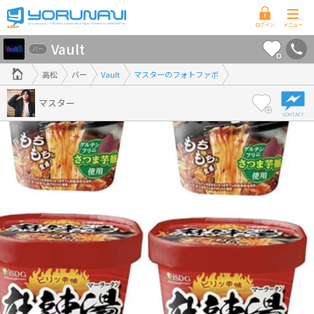
香
Vault
川
バー
県
高松
バー
Vault
マスターのフォトファボ
版
マスター