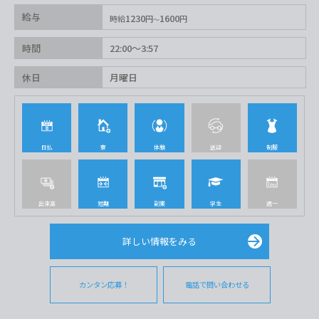
給与
1230
1600
時給
円
円
時間
22:00〜3:57
休日
月曜日
日払
寮
体験
送迎
制服
出来高
短期
副業
学生
週一
詳しい情報をみる
カンタン応募！
電話で問い合わせる