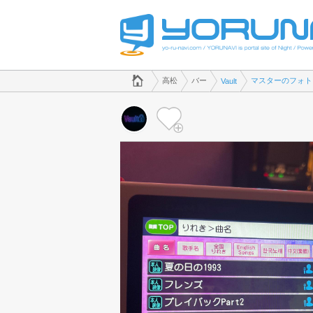
でバーのことなら、バー Vault([k
香川県版
高松
バー
マスターのフォト
Vault