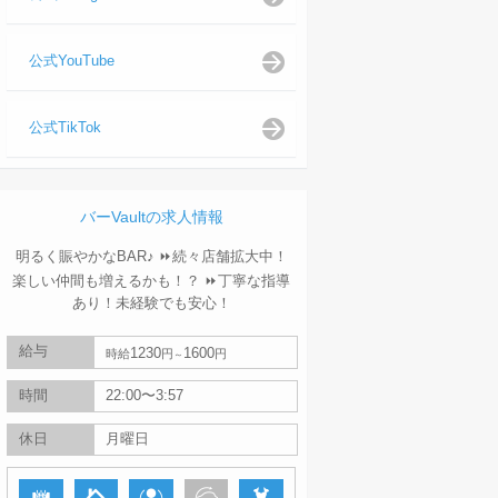
公式YouTube
公式TikTok
バーVaultの求人情報
明るく賑やかなBAR♪ ⏩続々店舗拡大中！
楽しい仲間も増えるかも！？ ⏩丁寧な指導
あり！未経験でも安心！
給与
1230
1600
時給
円
円
時間
22:00〜3:57
休日
月曜日