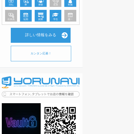
日払
寮
体験
送迎
制服
出来高
短期
副業
学生
週一
詳しい情報をみる
カンタン応募！