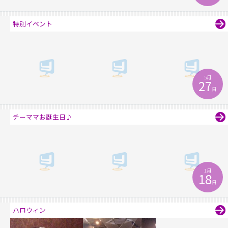
特別イベント
5月
27
日
チーママお誕生日♪
1月
18
日
ハロウィン