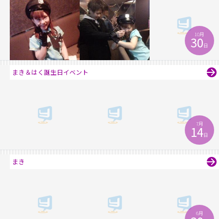
10月
30
日
まき＆はく誕生日イベント
7月
14
日
まき
6月