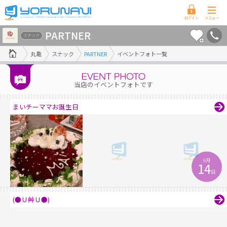
香
PARTNER
川
スナック
県
丸亀
スナック
PARTNER
イベントフォト一覧
版
当店のイベントフォトです
まいチーママお誕生日
8月
14
日
(●Ｕ艸Ｕ●)