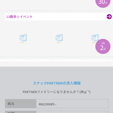
30
日
13周年☆イベント
9月
2
日
スナックPARTNERの求人情報
PARTNERファミリーになりませんか？(艸дﾟ*)
給与
2000
時給
円