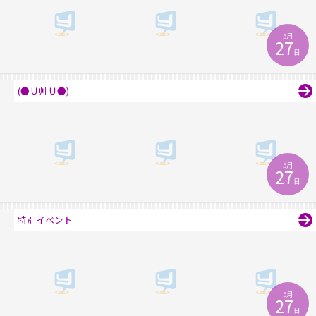
5月
27
日
(●Ｕ艸Ｕ●)
5月
27
日
特別イベント
5月
27
日