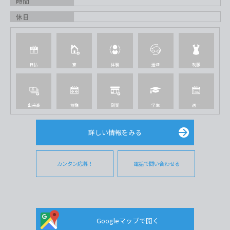
時間
休日
日払
寮
体験
送迎
制服
出来高
短期
副業
学生
週一
詳しい情報をみる
カンタン応募！
電話で問い合わせる
Googleマップで開く