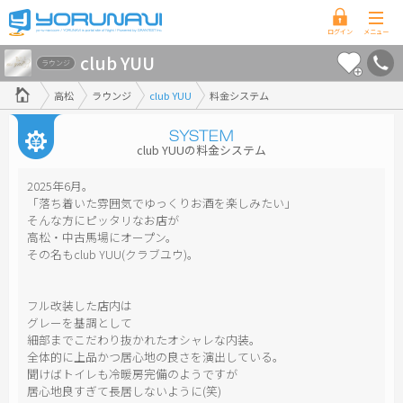
香
club YUU
川
ラウンジ
県
高松
ラウンジ
club YUU
料金システム
版
club YUUの料金システム
2025年6月。
「落ち着いた雰囲気でゆっくりお酒を楽しみたい」
そんな方にピッタリなお店が
高松・中古馬場にオープン。
その名もclub YUU(クラブユウ)。
フル改装した店内は
グレーを基調として
細部までこだわり抜かれたオシャレな内装。
全体的に上品かつ居心地の良さを演出している。
聞けばトイレも冷暖房完備のようですが
居心地良すぎて長居しないように(笑)