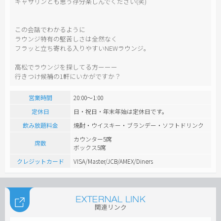
キャサリンとも思う存分楽しんでください(笑)
この会話でわかるように
ラウンジ特有の堅苦しさは全然なく
フラッと立ち寄れる入りやすいNEWラウンジ。
高松でラウンジを探してる方ーーー
行きつけ候補の1軒にいかがですか？
営業時間
20:00～1:00
定休日
日・祝日・年末年始は定休日です。
飲み放題料金
焼酎・ウイスキー・ブランデー・ソフトドリンク
カウンター5席
席数
ボックス5席
クレジットカード
VISA/Master/JCB/AMEX/Diners
関連リンク