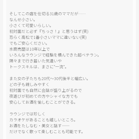
そしてこの店を仕切る31歳のママだが……
なんせ小さい。
小さくて可愛いらしい。
初対面だと必ず『ちっさ！』と思うはず(笑)
恐らく高松で1番小さいママに違いない(笑)
でもご安心ください。
水商売歴は10年以上で
いろんなラウンジで経験を積んできた超ベテラン。
隅々まで行き届いた気遣いや
トークスキルは、まさに"一流"。
また女の子たちも20代〜30代後半と幅広い。
どの子も親しみやすく
初対面でも自然に会話が盛り上がるので
夜遊びが初めての方やシャイな方でも
安心してお酒を愉しむことができる。
ラウンジでは珍しく
カラオケがあることも嬉しいところ。
お酒をたしなむ・美女と話す――
だけでなく歌って楽しむことも可能です。