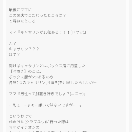
最後にママに
このお店でこだわったところは？
と尋ねたところ
ママ『キャサリンが10個ある！！！(ドヤッ)』
ん？
キャサリン？？？
はて？
聞けばキャサリンとはボックス席に用意した
【肘置き】のこと。
ボックス席が5つあるため
各席2つのキャサリン(肘置き)を用意したらしいが…
ママ『男性って肘置き好きでしょ？(ニコッ)』
…えぇ……まぁ…嫌いではないですが……。
というわけで
club YUU(クラブユウ)に行った際は
ママがイチオシの